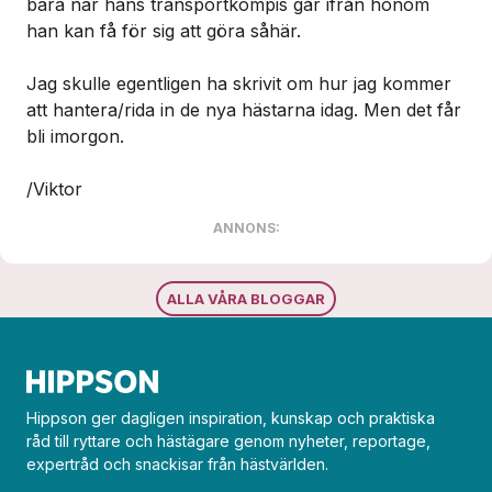
bara när hans transportkompis går ifrån honom
han kan få för sig att göra såhär.
Jag skulle egentligen ha skrivit om hur jag kommer
att hantera/rida in de nya hästarna idag. Men det får
bli imorgon.
/Viktor
ANNONS:
ALLA VÅRA BLOGGAR
Hippson ger dagligen inspiration, kunskap och praktiska
råd till ryttare och hästägare genom nyheter, reportage,
expertråd och snackisar från hästvärlden.