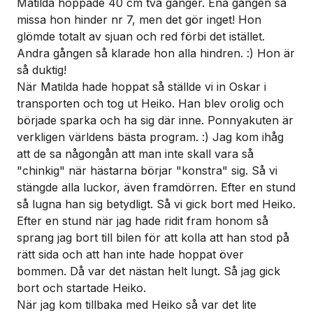
Matilda hoppade 40 cm två gånger. Ena gången så
missa hon hinder nr 7, men det gör inget! Hon
glömde totalt av sjuan och red förbi det istället.
Andra gången så klarade hon alla hindren. :) Hon är
så duktig!
När Matilda hade hoppat så ställde vi in Oskar i
transporten och tog ut Heiko. Han blev orolig och
började sparka och ha sig där inne. Ponnyakuten är
verkligen världens bästa program. :) Jag kom ihåg
att de sa någongån att man inte skall vara så
"chinkig" när hästarna börjar "konstra" sig. Så vi
stängde alla luckor, även framdörren. Efter en stund
så lugna han sig betydligt. Så vi gick bort med Heiko.
Efter en stund när jag hade ridit fram honom så
sprang jag bort till bilen för att kolla att han stod på
rätt sida och att han inte hade hoppat över
bommen. Då var det nästan helt lungt. Så jag gick
bort och startade Heiko.
När jag kom tillbaka med Heiko så var det lite