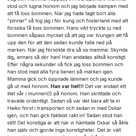
stod och lugna honom och jag började kampen med
att få loss bommen. När jag hade tagit bort alla
"pinnar" så tog jag i för kung och fosterland med att
försöka få loss bommen. Hans vikt tryckte ju ned
bommen såpass mycket så att jag var tvungen att få
upp den för att den sedan kunde falla ned på
marken. När jag försökte dra så sa mamma:
Skynda
dig, annars så dör han!
Han andades alltså konstigt.
Efter några sekunder så fick jag loss bommen och
han stod med alla fyra benen på marken igen.
Mamma gick och öppnade lämmen och jag kunde
gå ut med honom.
Han var hel!!!
Det var endast ett
litet sår i munnen(!) på honom. Han skrittade och
travade ordentligt. Sedan så var det bara att ta in
Heiko först i transporten och sedan in med Oskar
igen, och han gick faktiskt rakt in! Sedan stod han
still! Det konstiga är att när vi hämtade Oskar så åkte
han själv och gjorde inga konstigheter. Det är väll