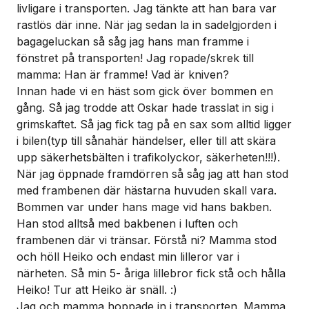
livligare i transporten. Jag tänkte att han bara var
rastlös där inne. När jag sedan la in sadelgjorden i
bagageluckan så såg jag hans man framme i
fönstret på transporten! Jag ropade/skrek till
mamma:
Han är framme! Vad är kniven?
Innan hade vi en häst som gick över bommen en
gång. Så jag trodde att Oskar hade trasslat in sig i
grimskaftet. Så jag fick tag på en sax som alltid ligger
i bilen(typ till sånahär händelser, eller till att skära
upp säkerhetsbälten i trafikolyckor, säkerheten!!!).
När jag öppnade framdörren så såg jag att han stod
med frambenen där hästarna huvuden skall vara.
Bommen var under hans mage vid hans bakben.
Han stod alltså med bakbenen i luften och
frambenen där vi tränsar. Förstå ni? Mamma stod
och höll Heiko och endast min lilleror var i
närheten. Så min 5- åriga lillebror fick stå och hålla
Heiko! Tur att Heiko är snäll. :)
Jag och mamma hoppade in i transporten. Mamma