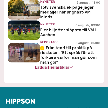
NYHETER
5 augusti, 11:00
Tolv svenska ekipage jagar
medaljer när unghäst-VM
inleds
NYHETER
5 augusti, 09:00
Fler biljetter släppta till VM i
Aachen
REPORTAGE
5 augusti, 05:00
Från teori till praktik på
ridskolan: ”Ett språk för att
förklara varför man gör som
man gör”
Ladda fler
artiklar