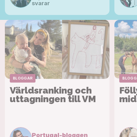
svarar
BLOGGAR
BLOGG
Världsranking och
Föl
uttagningen till VM
mid
Portugal-bloggen