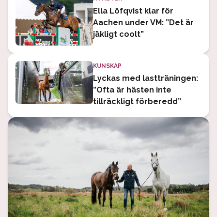
Ella Löfqvist klar för
Aachen under VM: ”Det är
jäkligt coolt”
KUNSKAP
Lyckas med lastträningen:
”Ofta är hästen inte
tillräckligt förberedd”