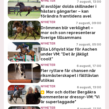
NYHETER
7 augusti, 13:00
AI avslöjar dolda skillnader i
hästars gångarter – kan
förändra framtidens avel
NYHETER
7 augusti, 09:00
Drömmen blir verklighet –
mor och son representerar
Sverige tillsammans
NYHETER
7 augusti, 05:00
Ella Löfqvist klar för Aachen
under VM: ”Det är jäkligt
coolt”
NYHETER
6 augusti, 17:00
Fler ryttare får chansen när
riksmästerskapet i fälttävlan
utökas
NYHETER
6 augusti, 13:00
Mor och dotter Bergåkra
kommenterar dressyr-VM: "Vi
är supertaggade"
NYHETER
6 augusti, 11:00