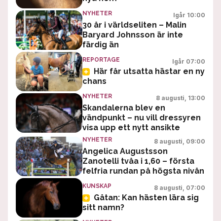
NYHETER
Igår 10:00
30 år i världseliten – Malin
Baryard Johnsson är inte
färdig än
REPORTAGE
Igår 07:00
Här får utsatta hästar en ny
chans
NYHETER
8 augusti, 13:00
Skandalerna blev en
vändpunkt – nu vill dressyren
visa upp ett nytt ansikte
NYHETER
8 augusti, 09:00
Angelica Augustsson
Zanotelli tvåa i 1,60 – första
felfria rundan på högsta nivån
KUNSKAP
8 augusti, 07:00
Gåtan: Kan hästen lära sig
sitt namn?