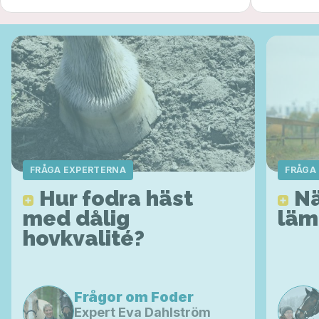
FRÅGA EXPERTERNA
FRÅGA
Hur fodra häst
Nä
med dålig
läm
hovkvalité?
Frågor om
Foder
Expert
Eva Dahlström