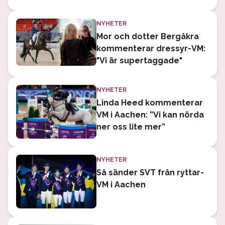
NYHETER
Mor och dotter Bergåkra
kommenterar dressyr-VM:
"Vi är supertaggade"
NYHETER
Linda Heed kommenterar
VM i Aachen: ”Vi kan nörda
ner oss lite mer”
NYHETER
Så sänder SVT från ryttar-
VM i Aachen