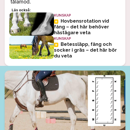
tålamod.
Läs också:
KUNSKAP
Hovbensrotation vid
fång – det här behöver
hästägare veta
KUNSKAP
Betessläpp, fång och
socker i gräs – det här bör
du veta