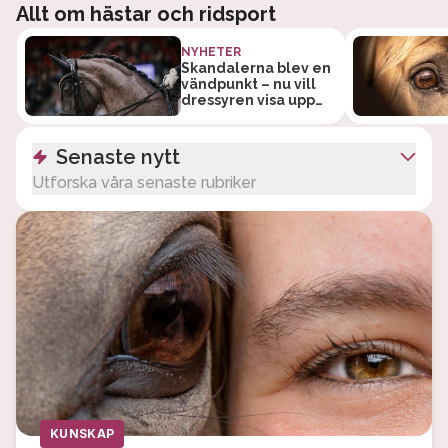
Allt om hästar och ridsport
NYHETER
Skandalerna blev en
vändpunkt – nu vill
dressyren visa upp
ett nytt ansikte
Senaste nytt
Utforska våra senaste rubriker
KUNSKAP