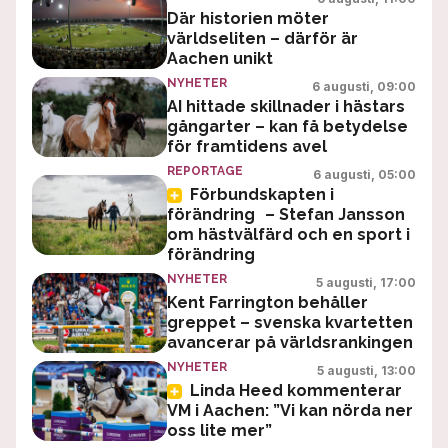
Där historien möter
världseliten – därför är
Aachen unikt
NYHETER
6 augusti, 09:00
AI hittade skillnader i hästars
gångarter – kan få betydelse
för framtidens avel
REPORTAGE
6 augusti, 05:00
Förbundskapten i
förändring – Stefan Jansson
om hästvälfärd och en sport i
förändring
NYHETER
5 augusti, 17:00
Kent Farrington behåller
greppet – svenska kvartetten
avancerar på världsrankingen
NYHETER
5 augusti, 13:00
Linda Heed kommenterar
VM i Aachen: ”Vi kan nörda ner
oss lite mer”