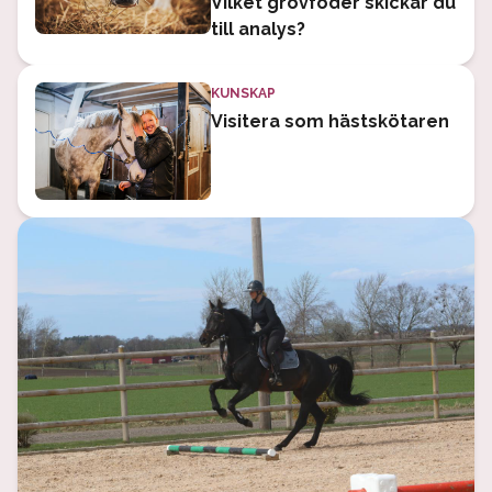
Vilket grovfoder skickar du
till analys?
KUNSKAP
Visitera som hästskötaren