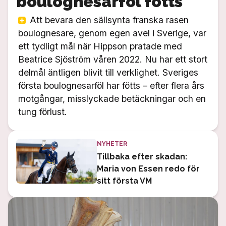
boulognesarföl fötts
Att bevara den sällsynta franska rasen
boulognesare, genom egen avel i Sverige, var
ett tydligt mål när Hippson pratade med
Beatrice Sjöström våren 2022. Nu har ett stort
delmål äntligen blivit till verklighet. Sveriges
första boulognesarföl har fötts – efter flera års
motgångar, misslyckade betäckningar och en
tung förlust.
NYHETER
Tillbaka efter skadan:
Maria von Essen redo för
sitt första VM