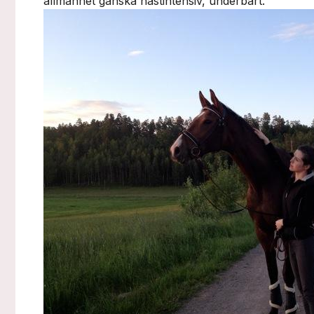
allmänhet ganska hästintensiv, underbart.