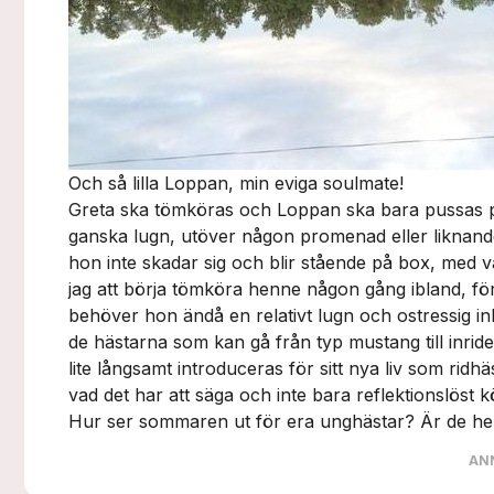
Och så lilla Loppan, min eviga soulmate!
Greta ska tömköras och Loppan ska bara pussas på
ganska lugn, utöver någon promenad eller liknande 
hon inte skadar sig och blir stående på box, med v
jag att börja tömköra henne någon gång ibland, för 
behöver hon ändå en relativt lugn och ostressig inl
de hästarna som kan gå från typ mustang till inrid
lite långsamt introduceras för sitt nya liv som ridhäs
vad det har att säga och inte bara reflektionslöst 
Hur ser sommaren ut för era unghästar? Är de helt
AN