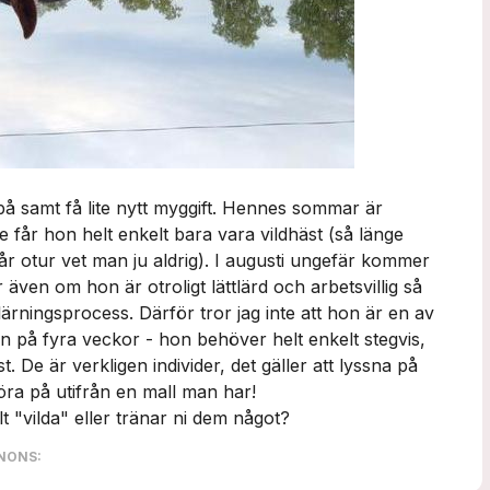
 samt få lite nytt myggift. Hennes sommar är
får hon helt enkelt bara vara vildhäst (så länge
år otur vet man ju aldrig). I augusti ungefär kommer
även om hon är otroligt lättlärd och arbetsvillig så
ärningsprocess. Därför tror jag inte att hon är en av
en på fyra veckor - hon behöver helt enkelt stegvis,
t. De är verkligen individer, det gäller att lyssna på
köra på utifrån en mall man har!
 "vilda" eller tränar ni dem något?
NONS: