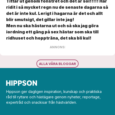
Tittar ut genom fönstret och det är sol!!!!! Har
ridit i så mycket regn nu de senaste dagarna så
det är inte kul. Lerigt i hagarna är det och allt
blir smutsigt, det gillar inte jag!
Men nu ska hästarna ut och så ska jag göra
iordning ett gäng på sex hästar som ska till
ridhuset och hoppträna, det ska bli kul!
ANNONS:
ALLA VÅRA BLOGGAR
Hippson ger dagligen inspiration, kunskap och praktiska
råd till ryttare och hästägare genom nyheter, reportage,
expertråd och snackisar från hästvärlden.