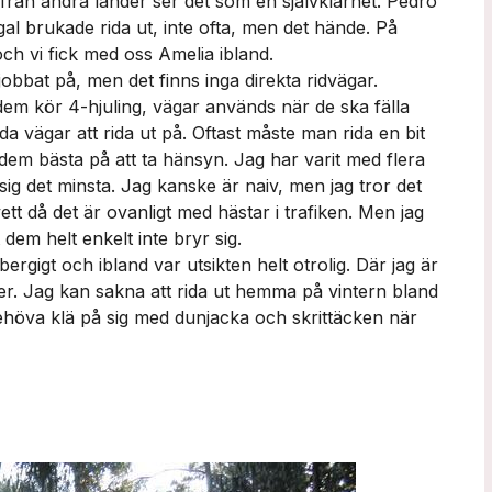
 från andra länder ser det som en självklarhet. Pedro
gal brukade rida ut, inte ofta, men det hände. På
och vi fick med oss Amelia ibland.
 jobbat på, men det finns inga direkta ridvägar.
 dem kör 4-hjuling, vägar används när de ska fälla
eda vägar att rida ut på. Oftast måste man rida en bit
 dem bästa på att ta hänsyn. Jag har varit med flera
sig det minsta. Jag kanske är naiv, men jag tror det
vett då det är ovanligt med hästar i trafiken. Men jag
dem helt enkelt inte bryr sig.
 bergigt och ibland var utsikten helt otrolig. Där jag är
rger. Jag kan sakna att rida ut hemma på vintern bland
behöva klä på sig med dunjacka och skrittäcken när