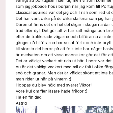
vanligt att portugiser rider ut, men vi som kommer
som jag jobbade hos i början när jag kom till Portu
classical equines var det jag och Trish som red ut 
Det har varit olika på de olika ställena som jag har
Däremot finns det en hel del stigar i skogarna där
träd eller dyl. Det gör att vi har rätt många och br
efter de trafikerade vägarna och bilförarna är inte
gånger då bilförarna har susat förbi och inte brytt 
till största del beror på att folk inte har något häst
är medveten om att vissa människor gör det för att 
Det är väldigt vackert att rida ut här. I norr var det
nu är det väldigt vackert med mil av fält i olika fä
snö och granar. Men det är väldigt skönt att inte 
man rider ut här på vintern :)
Hoppas du blev nöjd med svaret Viktor!
Vore kul om fler läsare hade frågor :)
Ha en fin dag!
Astrid