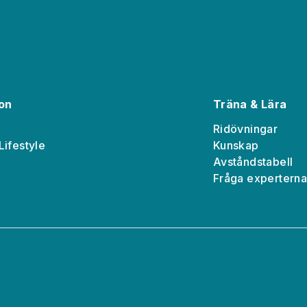
ion
Träna & Lära
Ridövningar
Lifestyle
Kunskap
Avståndstabell
Fråga expertern