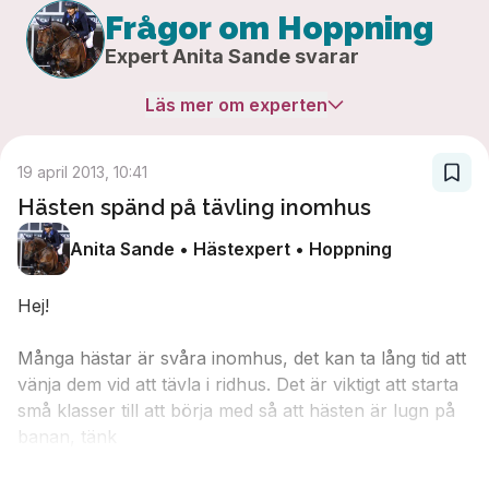
Frågor om Hoppning
Expert
Anita Sande
svarar
Läs mer om experten
19 april 2013, 10:41
Hästen spänd på tävling inomhus
Anita Sande • Hästexpert • Hoppning
Hej!
Många hästar är svåra inomhus, det kan ta lång tid att
vänja dem vid att tävla i ridhus. Det är viktigt att starta
små klasser till att börja med så att hästen är lugn på
banan, tänk