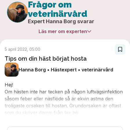
Frågor om
veterinärvård
Expert
Hanna Borg
svarar
Läs mer om experten
5 april 2022, 05:00
Tips om din häst börjat hosta
Hanna Borg • Hästexpert • veterinärvård
Hej!
Om hästen inte har tecken på någon luftvägsinfektion
såsom feber eller näsflöde så är ekvin astma den
troligaste orsaken till hostan. Grundorsaken är oftast
som du skriver damm från tex hö