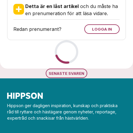
Detta är en låst artikel
och du måste ha
en prenumeration för att läsa vidare.
Redan prenumerant?
LOGGA IN
Loading...
SENASTE SVAREN
Hippson ger dagligen inspiration, kunskap och praktiska
råd till ryttare och hästägare genom nyheter, reportage,
expertråd och snackisar från hästvärlden.