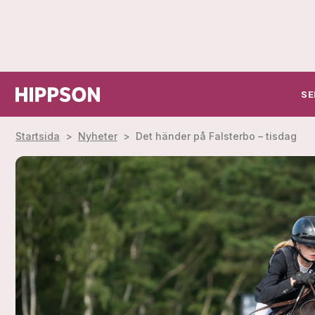
SE
Startsida
>
Nyheter
>
Det händer på Falsterbo – tisdag