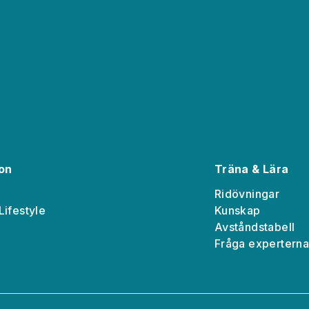
ion
Träna & Lära
Ridövningar
Lifestyle
Kunskap
Avståndstabell
Fråga expertern