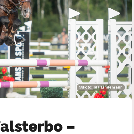
Foto: Ida Lindemann
alsterbo –