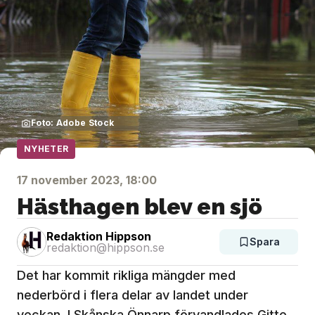
Foto: Adobe Stock
NYHETER
17 november 2023, 18:00
Hästhagen blev en sjö
Redaktion Hippson
Spara
redaktion@hippson.se
Det har kommit rikliga mängder med
nederbörd i flera delar av landet under
veckan. I Skånska Önnarp förvandlades Gitte