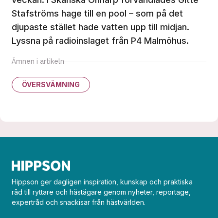
Stafströms hage till en pool – som på det
djupaste stället hade vatten upp till midjan.
Lyssna på radioinslaget från
P4 Malmöhus
.
Ämnen i artikeln
ÖVERSVÄMNING
Hippson ger dagligen inspiration, kunskap och praktiska
råd till ryttare och hästägare genom nyheter, reportage,
expertråd och snackisar från hästvärlden.