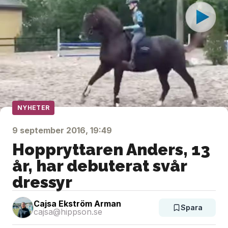
NYHETER
9 september 2016, 19:49
Hoppryttaren Anders, 13
år, har debuterat svår
dressyr
Cajsa Ekström Arman
Spara
cajsa@hippson.se