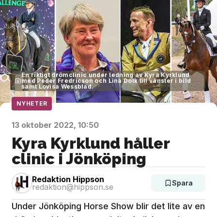
En riktigt drömclinic under ledning av Kyra Kyrklund
med Peder Fredricson och Lina Dolk till vänster i bild
samt Lovisa Wessblad.
NYHETER
13 oktober 2022, 10:50
Kyra Kyrklund håller
clinic i Jönköping
Redaktion Hippson
Spara
redaktion@hippson.se
Under Jönköping Horse Show blir det lite av en