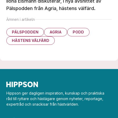
Ilona Eismann diskuterar, i nya avsnittet av
Pälspodden från Agria, hästens välfärd.
Ämnen i artikeln
PÄLSPODDEN
AGRIA
PODD
HÄSTENS VÄLFÄRD
Hippson ger dagligen inspiration, kunskap och praktiska
råd till ryttare och hästägare genom nyheter, reportage,
expertråd och snackisar från hästvärlden.