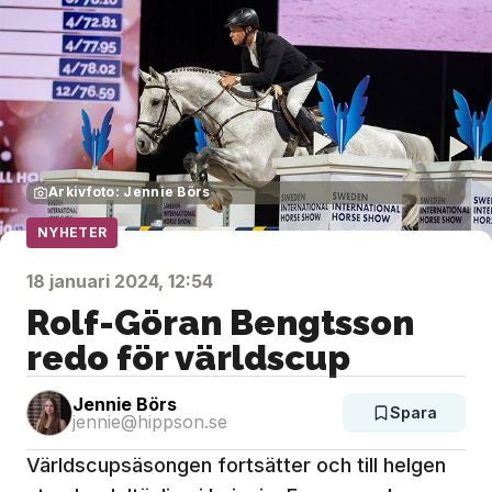
Arkivfoto: Jennie Börs
NYHETER
18 januari 2024, 12:54
Rolf-Göran Bengtsson
redo för världscup
Jennie Börs
Spara
jennie@hippson.se
Världscupsäsongen fortsätter och till helgen