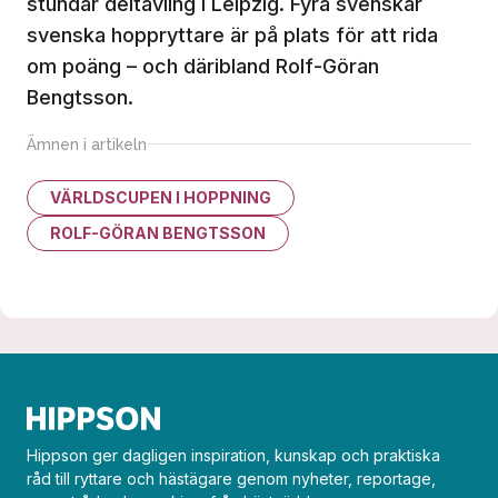
stundar deltävling i Leipzig. Fyra svenskar
svenska hoppryttare är på plats för att rida
om poäng – och däribland Rolf-Göran
Bengtsson.
Ämnen i artikeln
VÄRLDSCUPEN I HOPPNING
ROLF-GÖRAN BENGTSSON
Hippson ger dagligen inspiration, kunskap och praktiska
råd till ryttare och hästägare genom nyheter, reportage,