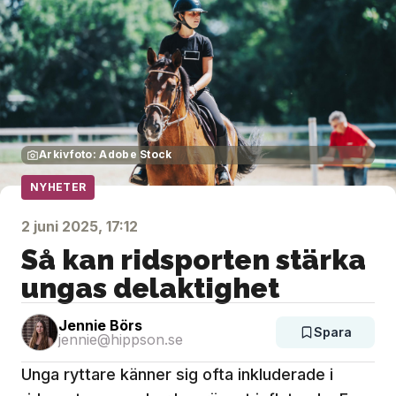
Arkivfoto: Adobe Stock
NYHETER
2 juni 2025, 17:12
Så kan ridsporten stärka
ungas delaktighet
Jennie Börs
Spara
jennie@hippson.se
Unga ryttare känner sig ofta inkluderade i