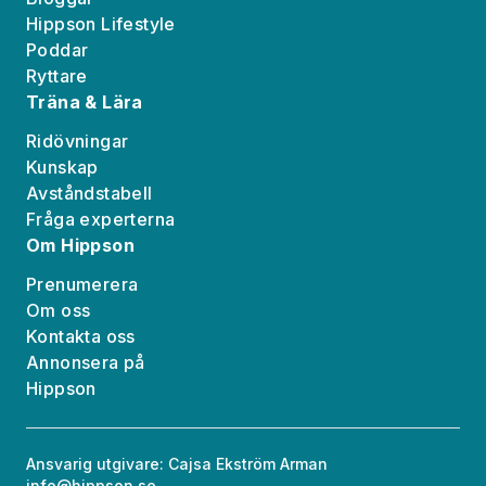
Hippson Lifestyle
Poddar
Ryttare
Träna & Lära
Ridövningar
Kunskap
Avståndstabell
Fråga experterna
Om Hippson
Prenumerera
Om oss
Kontakta oss
Annonsera på
Hippson
Ansvarig utgivare: Cajsa Ekström Arman
info@hippson.se