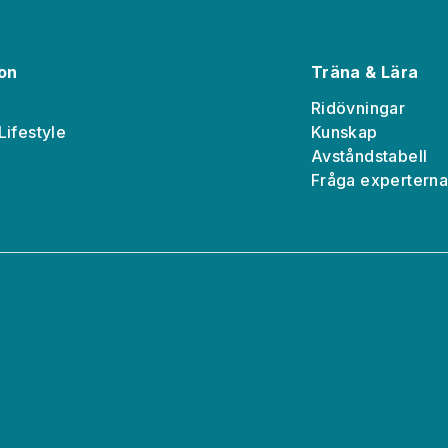
ion
Träna & Lära
Ridövningar
Lifestyle
Kunskap
Avståndstabell
Fråga expertern