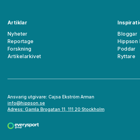
Artiklar
Inspirat
Nyheter
Bloggar
Reportage
Hippson 
Forskning
Poddar
Artikelarkivet
Ryttare
Ansvarig utgivare: Cajsa Ekström Arman
info@hippson.se
Adress: Gamla Brogatan 11, 111 20 Stockholm