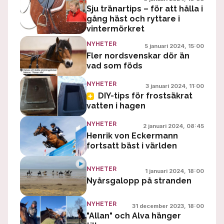
Sju tränartips – för att hålla i
gång häst och ryttare i
vintermörkret
NYHETER
5 januari 2024, 15:00
Fler nordsvenskar dör än
vad som föds
NYHETER
3 januari 2024, 11:00
DIY-tips för frostsäkrat
vatten i hagen
NYHETER
2 januari 2024, 08:45
Henrik von Eckermann
fortsatt bäst i världen
NYHETER
1 januari 2024, 18:00
Nyårsgalopp på stranden
NYHETER
31 december 2023, 18:00
"Allan" och Alva hänger