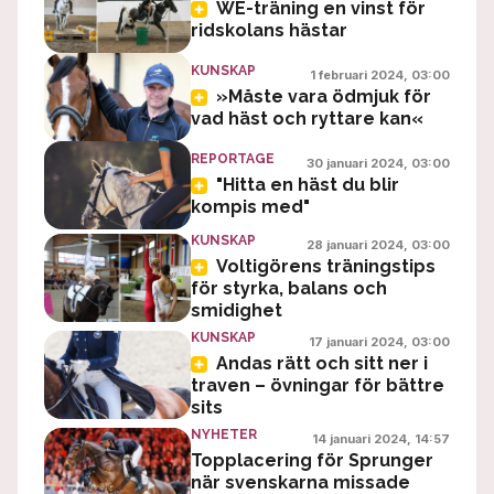
WE-träning en vinst för
ridskolans hästar
KUNSKAP
1 februari 2024, 03:00
»Måste vara ödmjuk för
vad häst och ryttare kan«
REPORTAGE
30 januari 2024, 03:00
"Hitta en häst du blir
kompis med"
KUNSKAP
28 januari 2024, 03:00
Voltigörens träningstips
för styrka, balans och
smidighet
KUNSKAP
17 januari 2024, 03:00
Andas rätt och sitt ner i
traven – övningar för bättre
sits
NYHETER
14 januari 2024, 14:57
Topplacering för Sprunger
när svenskarna missade