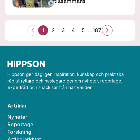
tillsammans
1
2
3
4
5
...
187
Hippson ger dagligen inspiration, kunskap och praktiska
råd till ryttare och hästägare genom nyheter, reportage,
expertråd och snackisar från hästvärlden.
Artiklar
Nyheter
Reportage
Forskning
Artikelarkivet