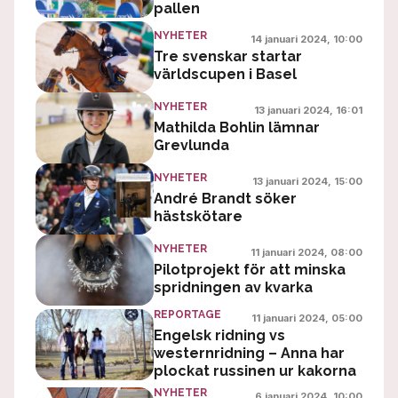
pallen
NYHETER
14 januari 2024, 10:00
Tre svenskar startar
världscupen i Basel
NYHETER
13 januari 2024, 16:01
Mathilda Bohlin lämnar
Grevlunda
NYHETER
13 januari 2024, 15:00
André Brandt söker
hästskötare
NYHETER
11 januari 2024, 08:00
Pilotprojekt för att minska
spridningen av kvarka
REPORTAGE
11 januari 2024, 05:00
Engelsk ridning vs
westernridning – Anna har
plockat russinen ur kakorna
NYHETER
6 januari 2024, 10:00