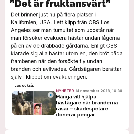
”Det är fruktansvärt”
Det brinner just nu på flera platser i
Kalifornien, USA. I ett klipp från CBS Los
Angeles ser man tumultet som uppstår när
man försöker evakuera hästar undan lågorna
på en av de drabbade gårdarna. Enligt CBS
klarade sig alla hästar utom en, den bröt båda
frambenen när den försökte fly undan
branden och avlivades. Gårdsägaren berättar
själv i klippet om evakueringen.
Läs också:
14 november 2018, 10:36
NYHETER
Många vill hjälpa
hästägare när bränderna
rasar – skådespelare
donerar pengar