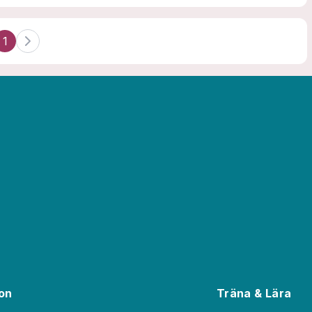
1
ion
Träna & Lära