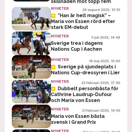
skillnaden mot topp fem
NYHETER
28 augusti 2025, 13:35
”Han är helt magisk” –
Maria von Essen rörd efter
stark EM-debut
NYHETER
3 juli 2025, 14:48
Sverige trea i dagens
Nations Cup i Aachen
NYHETER
18 maj 2025, 13:00
Sverige på sjundeplats i
Nations Cup-dressyren i Lier
NYHETER
22 februari 2025, 17:30
Dubbelt personbästa för
Cathrine Laudrup-Dufour
och Maria von Essen
NYHETER
21 februari 2025, 14:45
Maria von Essen bästa
svensk i Grand Prix
NYHETER