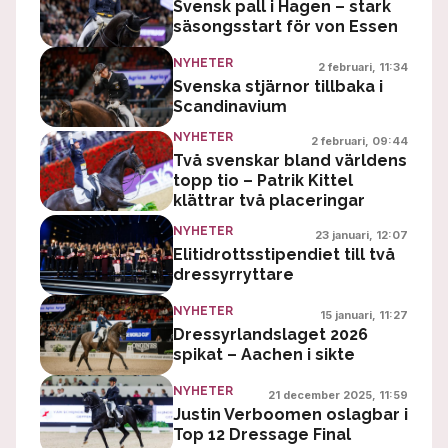
Svensk pall i Hagen – stark
säsongsstart för von Essen
NYHETER
2 februari, 11:34
Svenska stjärnor tillbaka i
Scandinavium
NYHETER
2 februari, 09:44
Två svenskar bland världens
topp tio – Patrik Kittel
klättrar två placeringar
NYHETER
23 januari, 12:07
Elitidrottsstipendiet till två
dressyrryttare
NYHETER
15 januari, 11:27
Dressyrlandslaget 2026
spikat – Aachen i sikte
NYHETER
21 december 2025, 11:59
Justin Verboomen oslagbar i
Top 12 Dressage Final