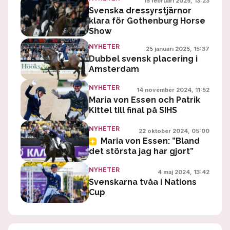
15 februari 2025, 13:23
Svenska dressyrstjärnor
klara för Gothenburg Horse
Show
NYHETER
25 januari 2025, 15:37
Dubbel svensk placering i
Amsterdam
NYHETER
14 november 2024, 11:52
Maria von Essen och Patrik
Kittel till final på SIHS
NYHETER
22 oktober 2024, 05:00
Maria von Essen: ”Bland
det största jag har gjort”
NYHETER
4 maj 2024, 13:42
Svenskarna tvåa i Nations
Cup