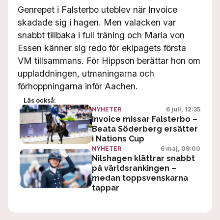
Genrepet i Falsterbo uteblev när Invoice
skadade sig i hagen. Men valacken var
snabbt tillbaka i full träning och Maria von
Essen känner sig redo för ekipagets första
VM tillsammans. För Hippson berättar hon om
uppladdningen, utmaningarna och
förhoppningarna inför Aachen.
Läs också:
6 juli, 12:35
NYHETER
Invoice missar Falsterbo –
Beata Söderberg ersätter
i Nations Cup
6 maj, 09:00
NYHETER
Nilshagen klättrar snabbt
på världsrankingen –
medan toppsvenskarna
tappar