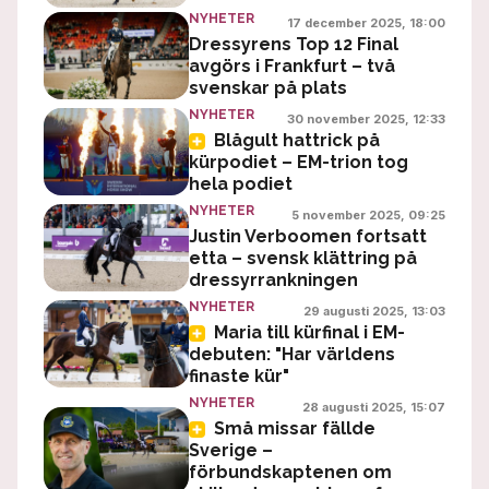
NYHETER
17 december 2025, 18:00
Dressyrens Top 12 Final
avgörs i Frankfurt – två
svenskar på plats
NYHETER
30 november 2025, 12:33
Blågult hattrick på
kürpodiet – EM-trion tog
hela podiet
NYHETER
5 november 2025, 09:25
Justin Verboomen fortsatt
etta – svensk klättring på
dressyrrankningen
NYHETER
29 augusti 2025, 13:03
Maria till kürfinal i EM-
debuten: "Har världens
finaste kür"
NYHETER
28 augusti 2025, 15:07
Små missar fällde
Sverige –
förbundskaptenen om