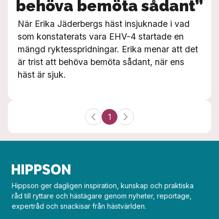
behöva bemöta sådant”
När Erika Jäderbergs häst insjuknade i vad
som konstaterats vara EHV-4 startade en
mängd ryktesspridningar. Erika menar att det
är trist att behöva bemöta sådant, när ens
häst är sjuk.
1
Hippson ger dagligen inspiration, kunskap och praktiska
råd till ryttare och hästägare genom nyheter, reportage,
expertråd och snackisar från hästvärlden.