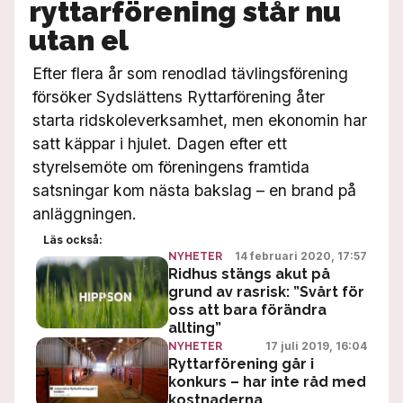
ryttarförening står nu
utan el
Efter flera år som renodlad tävlingsförening
försöker Sydslättens Ryttarförening åter
starta ridskoleverksamhet, men ekonomin har
satt käppar i hjulet. Dagen efter ett
styrelsemöte om föreningens framtida
satsningar kom nästa bakslag – en brand på
anläggningen.
Läs också:
14 februari 2020, 17:57
NYHETER
Ridhus stängs akut på
grund av rasrisk: ”Svårt för
oss att bara förändra
allting”
17 juli 2019, 16:04
NYHETER
Ryttarförening går i
konkurs – har inte råd med
kostnaderna