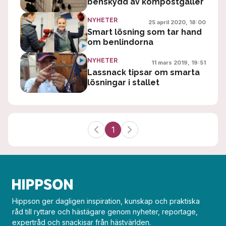
benskydd av kompostgaller
NYHETER
25 april 2020, 18:00
Smart lösning som tar hand
om benlindorna
NYHETER
11 mars 2019, 19:51
Lassnack tipsar om smarta
lösningar i stallet
1
Hippson ger dagligen inspiration, kunskap och praktiska
råd till ryttare och hästägare genom nyheter, reportage,
expertråd och snackisar från hästvärlden.