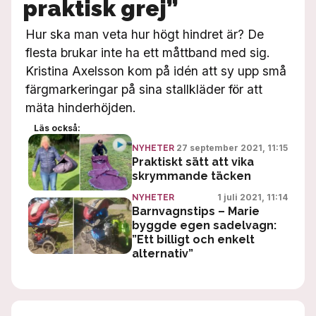
praktisk grej”
Hur ska man veta hur högt hindret är? De
flesta brukar inte ha ett måttband med sig.
Kristina Axelsson kom på idén att sy upp små
färgmarkeringar på sina stallkläder för att
mäta hinderhöjden.
Läs också:
27 september 2021, 11:15
NYHETER
Praktiskt sätt att vika
skrymmande täcken
1 juli 2021, 11:14
NYHETER
Barnvagnstips – Marie
byggde egen sadelvagn:
”Ett billigt och enkelt
alternativ”