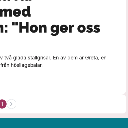
 med
: "Hon ger oss
v två glada stallgrisar. En av dem är Greta, en
från hösilagebalar.
1