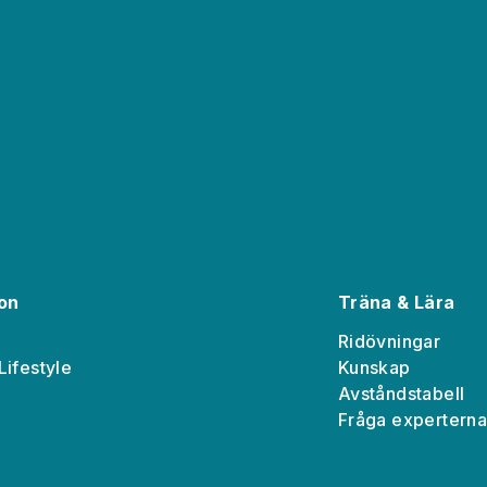
ion
Träna & Lära
Ridövningar
Lifestyle
Kunskap
Avståndstabell
Fråga expertern