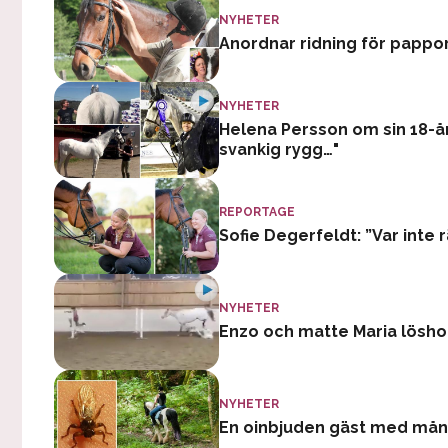
NYHETER
Anordnar ridning för pappor:
NYHETER
Helena Persson om sin 18-år
svankig rygg…"
REPORTAGE
Sofie Degerfeldt: ”Var inte
NYHETER
Enzo och matte Maria lösh
NYHETER
En oinbjuden gäst med må