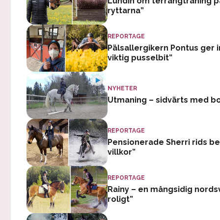
Lundin om terrängträning på
ryttarna”
REPORTAGE
Pälsallergikern Pontus ger i
viktig pusselbit”
NYHETER
Utmaning – sidvärts med bom
REPORTAGE
Pensionerade Sherri rids bet
villkor”
REPORTAGE
Rainy – en mångsidig nordsven
roligt”