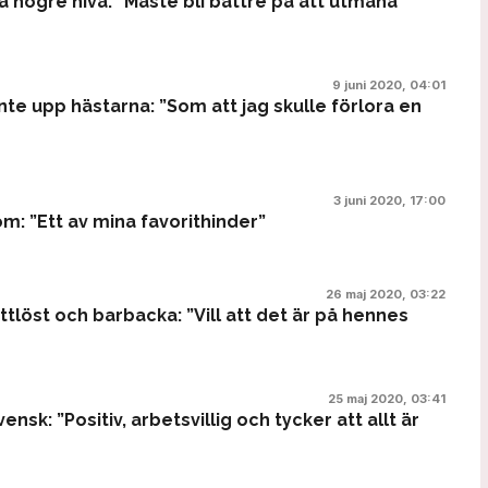
 högre nivå: ”Måste bli bättre på att utmana
9 juni 2020, 04:01
nte upp hästarna: ”Som att jag skulle förlora en
3 juni 2020, 17:00
: ”Ett av mina favorithinder”
26 maj 2020, 03:22
tlöst och barbacka: ”Vill att det är på hennes
25 maj 2020, 03:41
sk: ”Positiv, arbetsvillig och tycker att allt är