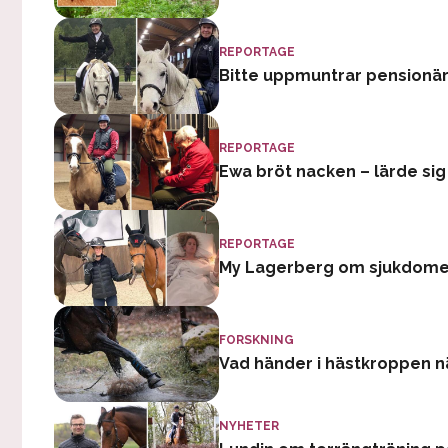
REPORTAGE
Bitte uppmuntrar pensionärer 
REPORTAGE
Ewa bröt nacken – lärde sig
REPORTAGE
My Lagerberg om sjukdomen o
FORSKNING
Vad händer i hästkroppen nä
NYHETER