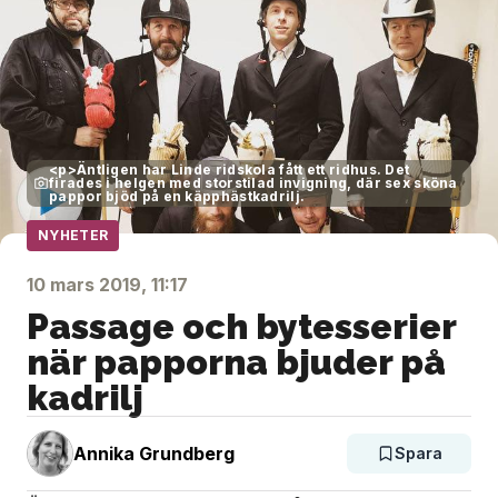
<p>Äntligen har Linde ridskola fått ett ridhus. Det
firades i helgen med storstilad invigning, där sex sköna
pappor bjöd på en käpphästkadrilj.
NYHETER
10 mars 2019, 11:17
Passage och bytesserier
när papporna bjuder på
kadrilj
Annika Grundberg
Spara