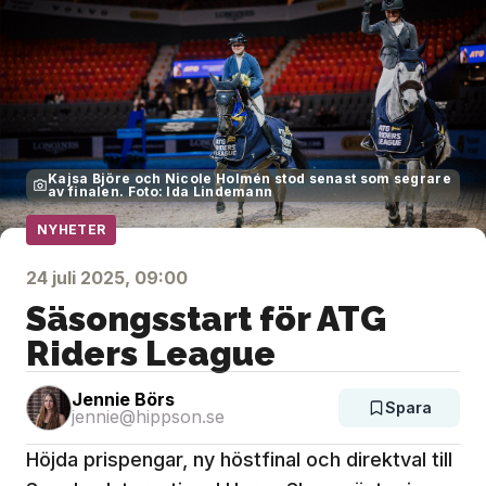
Kajsa Björe och Nicole Holmén stod senast som segrare
av finalen. Foto: Ida Lindemann
NYHETER
24 juli 2025, 09:00
Säsongsstart för ATG
Riders League
Jennie Börs
Spara
jennie@hippson.se
Höjda prispengar, ny höstfinal och direktval till