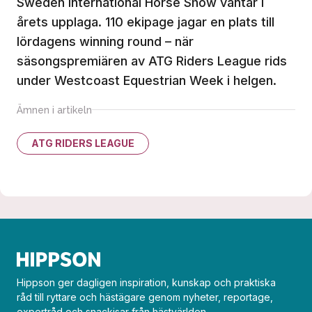
Sweden International Horse Show väntar i
årets upplaga. 110 ekipage jagar en plats till
lördagens winning round – när
säsongspremiären av ATG Riders League rids
under Westcoast Equestrian Week i helgen.
Ämnen i artikeln
ATG RIDERS LEAGUE
Hippson ger dagligen inspiration, kunskap och praktiska
råd till ryttare och hästägare genom nyheter, reportage,
expertråd och snackisar från hästvärlden.