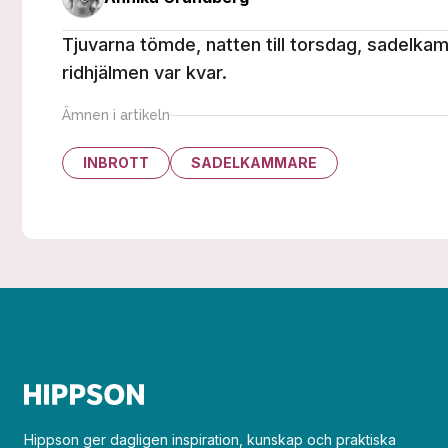
Tjuvarna tömde, natten till torsdag, sadelkam
ridhjälmen var kvar.
Ämnen i artikeln
INBROTT
SADELKAMMARE
Hippson ger dagligen inspiration, kunskap och praktiska