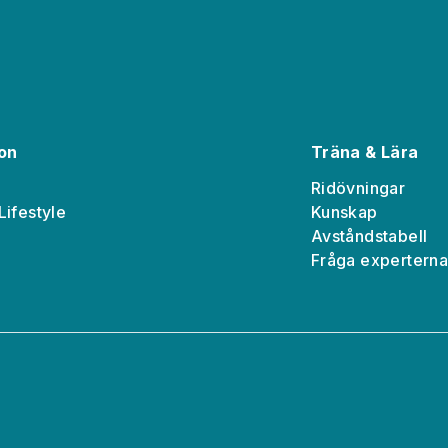
ion
Träna & Lära
Ridövningar
Lifestyle
Kunskap
Avståndstabell
Fråga expertern