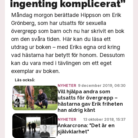
ingenting komplicerat”
Måndag morgon
berättade Hippson
om Erik
Grönberg, som har utsatts för sexuella
övergrepp som barn och nu har skrivit en bok
om den svåra tiden. Här kan du läsa ett
utdrag ur boken – med Eriks egna ord kring
vad hästarna har betytt för honom. Dessutom
kan du vara med i tävlingen om ett eget
exemplar av boken.
Läs också:
9 december 2019, 06:30
NYHETER
Vill hjälpa andra som
utsatts för övergrepp –
hästarna gav Erik friheten
han aldrig känt
13 oktober 2018, 15:37
NYHETER
Ankarcrona: "Det är en
självklarhet"